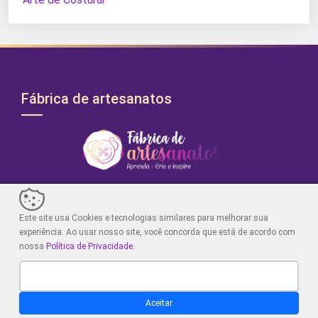
Fábrica de artesanatos
Fábrica de Artesanatos: Blog dedicado ao artesanato,
crochê e dicas criativas. Explore projetos únicos, aprenda
Este site usa Cookies e tecnologias similares para melhorar sua
técnicas e encontre inspiração para desencadear sua
experiência. Ao usar nosso site, você concorda que está de acordo com
criatividade artística. Junte-se a nós!
nossa
Política de Privacidade
.
No Blog
Menus
Aceitar