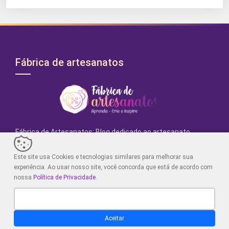
Fábrica de artesanatos
Fábrica de Artesanatos: Blog dedicado ao artesanato,
crochê e dicas criativas. Explore projetos únicos, aprenda
técnicas e encontre inspiração para desencadear sua
Este site usa Cookies e tecnologias similares para melhorar sua
criatividade artística. Junte-se a nós!
experiência. Ao usar nosso site, você concorda que está de acordo com
nossa
Política de Privacidade
.
No Blog
Menus
Aceitar
Home
Acessar Dados