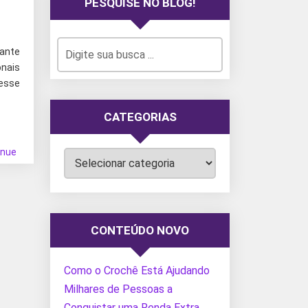
PESQUISE NO BLOG!
tante
nais
nesse
CATEGORIAS
inue
Categorias
CONTEÚDO NOVO
Como o Crochê Está Ajudando
Milhares de Pessoas a
Conquistar uma Renda Extra