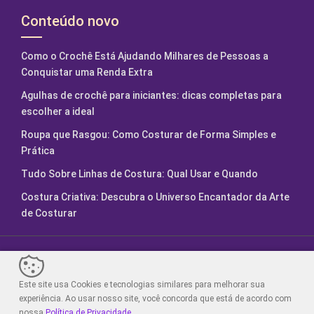
Conteúdo novo
Como o Crochê Está Ajudando Milhares de Pessoas a
Conquistar uma Renda Extra
Agulhas de crochê para iniciantes: dicas completas para
escolher a ideal
Roupa que Rasgou: Como Costurar de Forma Simples e
Prática
Tudo Sobre Linhas de Costura: Qual Usar e Quando
Costura Criativa: Descubra o Universo Encantador da Arte
de Costurar
Fábrica de Artesanatos. Feito com
2024.
Este site usa Cookies e tecnologias similares para melhorar sua
Sair da versão mobile
experiência. Ao usar nosso site, você concorda que está de acordo com
nossa
Política de Privacidade
.