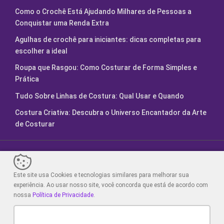
Como o Crochê Está Ajudando Milhares de Pessoas a
Conquistar uma Renda Extra
Agulhas de crochê para iniciantes: dicas completas para
escolher a ideal
Roupa que Rasgou: Como Costurar de Forma Simples e
Prática
Tudo Sobre Linhas de Costura: Qual Usar e Quando
Costura Criativa: Descubra o Universo Encantador da Arte
de Costurar
Fábrica de Artesanatos. Feito com
2024.
Este site usa Cookies e tecnologias similares para melhorar sua
Sair da versão mobile
experiência. Ao usar nosso site, você concorda que está de acordo com
nossa
Política de Privacidade
.