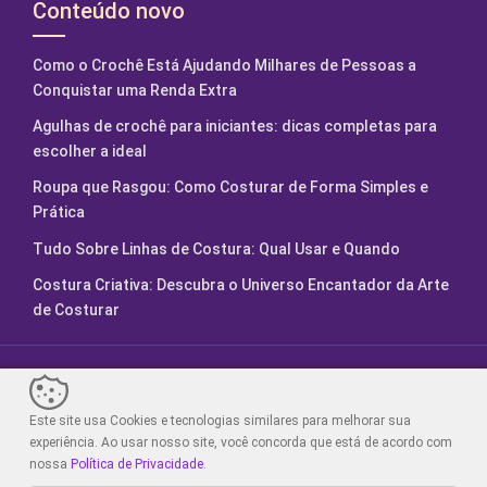
Conteúdo novo
Como o Crochê Está Ajudando Milhares de Pessoas a
Conquistar uma Renda Extra
Agulhas de crochê para iniciantes: dicas completas para
escolher a ideal
Roupa que Rasgou: Como Costurar de Forma Simples e
Prática
Tudo Sobre Linhas de Costura: Qual Usar e Quando
Costura Criativa: Descubra o Universo Encantador da Arte
de Costurar
Fábrica de Artesanatos. Feito com
2024.
Este site usa Cookies e tecnologias similares para melhorar sua
Sair da versão mobile
experiência. Ao usar nosso site, você concorda que está de acordo com
nossa
Política de Privacidade
.