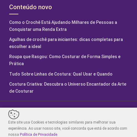
Conteúdo novo
Como o Crochê Está Ajudando Milhares de Pessoas a
Conquistar uma Renda Extra
Agulhas de crochê para iniciantes: dicas completas para
escolher a ideal
Roupa que Rasgou: Como Costurar de Forma Simples e
Prática
Tudo Sobre Linhas de Costura: Qual Usar e Quando
Costura Criativa: Descubra o Universo Encantador da Arte
de Costurar
Fábrica de Artesanatos. Feito com
2024.
Este site usa Cookies e tecnologias similares para melhorar sua
Sair da versão mobile
experiência. Ao usar nosso site, você concorda que está de acordo com
nossa
Política de Privacidade
.