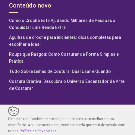
Conteúdo novo
Como o Crochê Está Ajudando Milhares de Pessoas a
Conquistar uma Renda Extra
Agulhas de crochê para iniciantes: dicas completas para
escolher a ideal
Roupa que Rasgou: Como Costurar de Forma Simples e
Prática
Tudo Sobre Linhas de Costura: Qual Usar e Quando
Costura Criativa: Descubra o Universo Encantador da Arte
de Costurar
Fábrica de Artesanatos. Feito com
2024.
Este site usa Cookies e tecnologias similares para melhorar sua
Sair da versão mobile
experiência. Ao usar nosso site, você concorda que está de acordo com
nossa
Política de Privacidade
.