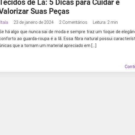
Tecidos de Lã: 5 Dicas para Cuidar e
Valorizar Suas Peças
Itala
23 de janeiro de 2024
2 Comentários
Leitura: 2 min
Se há algo que nunca sai de moda e sempre traz um toque de elegân
conforto ao guarda-roupa é a lã. Essa fibra natural possui caracterís
únicas que a tornam um material apreciado em […]
Cont