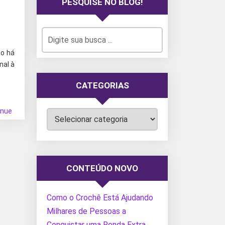
PESQUISE NO BLOG!
do há
nal à
CATEGORIAS
inue
Categorias
CONTEÚDO NOVO
Como o Crochê Está Ajudando
Milhares de Pessoas a
Conquistar uma Renda Extra