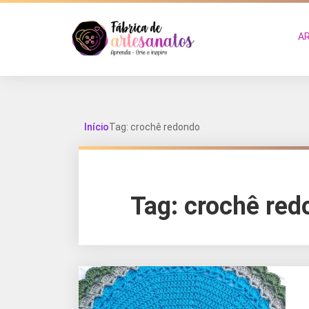
A
Início
Tag: crochê redondo
Tag:
crochê red