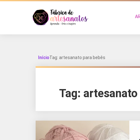
A
Início
Tag: artesanato para bebês
Tag:
artesanato