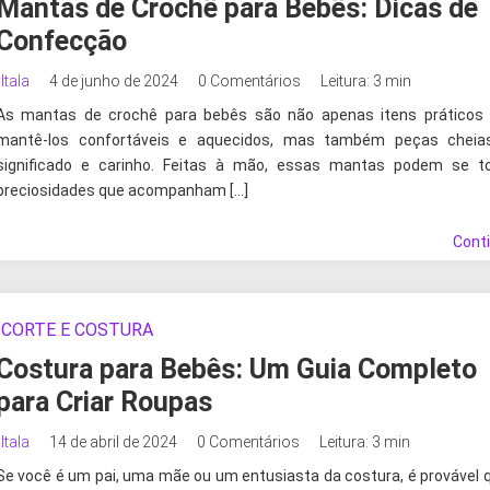
Mantas de Crochê para Bebês: Dicas de
Confecção
Itala
4 de junho de 2024
0 Comentários
Leitura: 3 min
As mantas de crochê para bebês são não apenas itens práticos 
mantê-los confortáveis e aquecidos, mas também peças cheia
significado e carinho. Feitas à mão, essas mantas podem se to
preciosidades que acompanham […]
Cont
CORTE E COSTURA
Costura para Bebês: Um Guia Completo
para Criar Roupas
Itala
14 de abril de 2024
0 Comentários
Leitura: 3 min
Se você é um pai, uma mãe ou um entusiasta da costura, é provável 