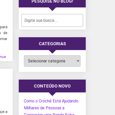
PESQUISE NO BLOG!
para
s de
rnar
CATEGORIAS
inue
Categorias
CONTEÚDO NOVO
Como o Crochê Está Ajudando
Milhares de Pessoas a
que a
Conquistar uma Renda Extra