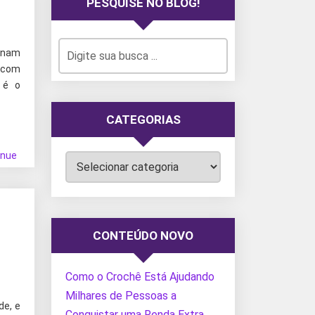
PESQUISE NO BLOG!
inam
r com
 é o
CATEGORIAS
inue
Categorias
CONTEÚDO NOVO
Como o Crochê Está Ajudando
Milhares de Pessoas a
de, e
Conquistar uma Renda Extra