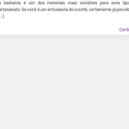
o barbante é um dos materiais mais versáteis para este tip
artesanato. Se você é um entusiasta do crochê, certamente já perce
[…]
Cont