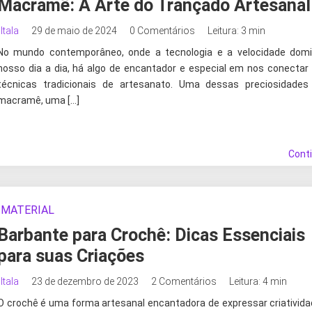
Macramê: A Arte do Trançado Artesanal
Itala
29 de maio de 2024
0 Comentários
Leitura: 3 min
No mundo contemporâneo, onde a tecnologia e a velocidade dom
nosso dia a dia, há algo de encantador e especial em nos conecta
técnicas tradicionais de artesanato. Uma dessas preciosidades
macramê, uma […]
Cont
MATERIAL
Barbante para Crochê: Dicas Essenciais
para suas Criações
Itala
23 de dezembro de 2023
2 Comentários
Leitura: 4 min
O crochê é uma forma artesanal encantadora de expressar criativida