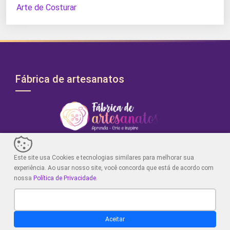
Arte de Costurar
Fábrica de artesanatos
Fábrica de Artesanatos: Blog dedicado ao artesanato,
Este site usa Cookies e tecnologias similares para melhorar sua
crochê e dicas criativas. Explore projetos únicos, aprenda
experiência. Ao usar nosso site, você concorda que está de acordo com
técnicas e encontre inspiração para desencadear sua
nossa
Política de Privacidade
.
criatividade artística. Junte-se a nós!
No Blog
Menus
Aceitar