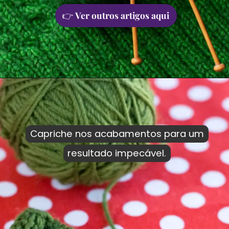
👉
Ver outros artigos aqui
Capriche nos acabamentos para um
Capriche nos acabamentos para um
resultado impecável.
resultado impecável.