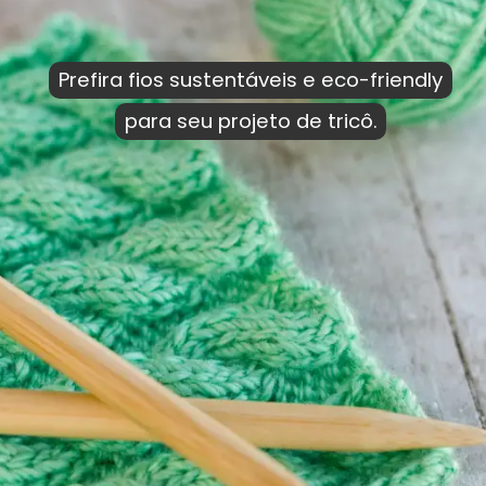
Prefira fios sustentáveis e eco-friendly
Prefira fios sustentáveis e eco-friendly
para seu projeto de tricô.
para seu projeto de tricô.