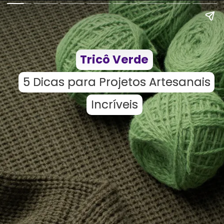
Tricô Verde
Tricô Verde
5 Dicas para Projetos Artesanais
5 Dicas para Projetos Artesanais
Incríveis
Incríveis