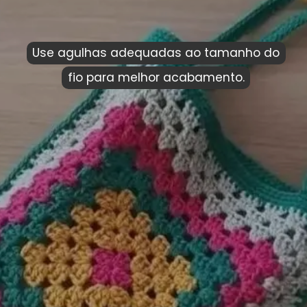
Use agulhas adequadas ao tamanho do
Use agulhas adequadas ao tamanho do
fio para melhor acabamento.
fio para melhor acabamento.