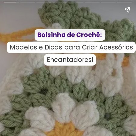
Bolsinha de Crochê:
Bolsinha de Crochê:
Modelos e Dicas para Criar Acessórios
Modelos e Dicas para Criar Acessórios
Encantadores!
Encantadores!